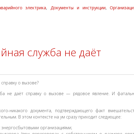
варийного электрика
,
Документы и инструкции
,
Организаци
ийная служба не даёт
жба не даёт справку о вызове — рядовое явление. И фаталь
кого-никакого документа, подтверждающего факт вмешательс
ельным. В этом контексте на ум сразу приходит следующее:
с энергосбытовыми организациями;
ендатора (при переговорах с собственником о размере опл