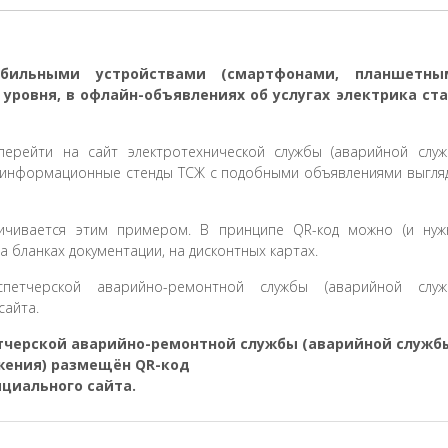
обильными устройствами (смартфонами, планшетны
 уровня, в офлайн-объявлениях об услугах электрика ст
перейти на сайт электротехнической службы (аварийной слу
 и информационные стенды ТСЖ с подобными объявлениями выгля
ничивается этим примером. В принципе QR-код можно (и нуж
 бланках документации, на дисконтных картах.
етчерской аварийно-ремонтной службы (аварийной служб
жения) размещён QR-код
ициального сайта.