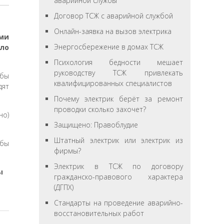
аварийной службы
Договор ТСЖ с аварийной службой
Онлайн-заявка на вызов электрика
ми
Энергосбережение в домах ТСЖ
ало
Психология бедности мешает
руководству ТСЖ привлекать
жбы
квалифицированных специалистов
дят
Почему электрик берёт за ремонт
проводки сколько захочет?
но)
Защищено: Правоблудие
Штатный электрик или электрик из
фирмы?
Электрик в ТСЖ по договору
ы
гражданско-правового характера
(ДГПХ)
Стандарты на проведение аварийно-
восстановительных работ