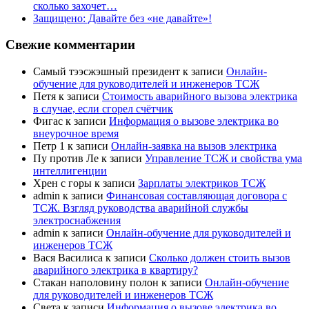
сколько захочет…
Защищено: Давайте без «не давайте»!
Свежие комментарии
Самый тээсжэшный президент
к записи
Онлайн-
обучение для руководителей и инженеров ТСЖ
Петя
к записи
Стоимость аварийного вызова электрика
в случае, если сгорел счётчик
Фигас
к записи
Информация о вызове электрика во
внеурочное время
Петр 1
к записи
Онлайн-заявка на вызов электрика
Пу против Ле
к записи
Управление ТСЖ и свойства ума
интеллигенции
Хрен с горы
к записи
Зарплаты электриков ТСЖ
admin
к записи
Финансовая составляющая договора с
ТСЖ. Взгляд руководства аварийной службы
электроснабжения
admin
к записи
Онлайн-обучение для руководителей и
инженеров ТСЖ
Вася Василиса
к записи
Сколько должен стоить вызов
аварийного электрика в квартиру?
Стакан наполовину полон
к записи
Онлайн-обучение
для руководителей и инженеров ТСЖ
Света
к записи
Информация о вызове электрика во