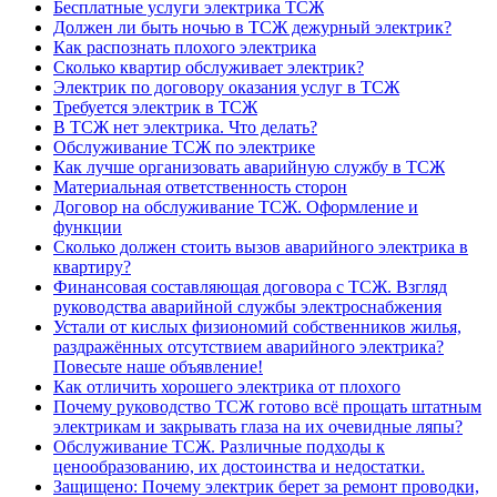
Бесплатные услуги электрика ТСЖ
Должен ли быть ночью в ТСЖ дежурный электрик?
Как распознать плохого электрика
Сколько квартир обслуживает электрик?
Электрик по договору оказания услуг в ТСЖ
Требуется электрик в ТСЖ
В ТСЖ нет электрика. Что делать?
Обслуживание ТСЖ по электрике
Как лучше организовать аварийную службу в ТСЖ
Материальная ответственность сторон
Договор на обслуживание ТСЖ. Оформление и
функции
Сколько должен стоить вызов аварийного электрика в
квартиру?
Финансовая составляющая договора с ТСЖ. Взгляд
руководства аварийной службы электроснабжения
Устали от кислых физиономий собственников жилья,
раздражённых отсутствием аварийного электрика?
Повесьте наше объявление!
Как отличить хорошего электрика от плохого
Почему руководство ТСЖ готово всё прощать штатным
электрикам и закрывать глаза на их очевидные ляпы?
Обслуживание ТСЖ. Различные подходы к
ценообразованию, их достоинства и недостатки.
Защищено: Почему электрик берет за ремонт проводки,