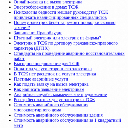
Онлайн-заявка на вызов электрика
Энергосбережение в домах ТСЖ
Психология бедности мешает руководству ТСЖ
привлекать квалифицированных специалистов
Почему электрик берёт за ремонт проводки сколько
захочет?
Защищено: Правоблудие
Штатный электрик или электрик из фирмы?
Электрик в ТСЖ по договору гражданско-правового
характера (ДГПХ)
Стандарты на проведение аварийно-восстановительных
работ
Выгодное предложение для ТСЖ
Оплатила услуги стороннего электрика
В ТСЖ нет расценок на услуги электрика
Платные аварийные услуги
Как подать заявку на вызов электрика
Как написать заявление электрикам
Аварийная служба: коммерческое предложение
Реестр бесплатных услуг электрика ТСЖ
Стоимость аварийного обслуживания
многоквартирного дома
Стоимость аварийного обслуживания здания
Стоимость аварийного обслуживания за 1 квадратный
метр