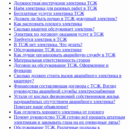
Должностная инструкция электрика ТСЖ
Наём электрика для разовых работ в ТСЖ
Бесплатные услуги электрика ТСЖ
Должен ли быть ночью в ТСЖ дежурный электрик?
Как распознать плохого электрика
Сколько квартир обслуживает электрик?
Электрик по договору оказания услуг в ТСЖ
Требуется электрик в ТСЖ
В ТСЖ нет электрика. Что делать?
Обслуживание ТСЖ по электрике
Как лучше организовать аварийную службу в ТСЖ
Материальная ответственность сторон
Договор на обслуживание ТСЖ. Оформление и
функции
Сколько должен стоить вызов аварийного электрика в
квартиру?
Финансовая составляющая договора с ТСЖ. Взгляд
руководства аварийной службы электроснабжения
Устали от кислых физиономий собственников жилья,
раздражённых отсутствием аварийного электрика?
Повесьте наше объявление!
Как отличить хорошего электрика от плохого
Почему руководство ТСЖ готово всё прощать штатным
электрикам и закрывать глаза на их очевидные ляпы?
Обслуживание ТСЖ. Различные подходы к