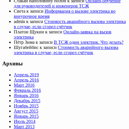
Стакан наполовину полон
к записи
Онлайн-обучение
для руководителей и инженеров ТСЖ
Света
к записи
Информация о вызове электрика во
внеурочное время
admin
к записи
Стоимость аварийного вызова электрика
в случае, если сгорел счётчик
Платон Щукин
к записи
Онлайн-заявка на вызов
электрика
Пётр Зима
к записи
В ТСЖ один электрик. Что делать?
Шугабейбис
к записи
Стоимость аварийного вызова
электрика в случае, если сгорел счётчик
Архивы
Апрель 2019
Апрель 2016
Март 2016
Февраль 2016
Январь 2016
Декабрь 2015
Ноябрь 2015
Август 2015
Январь 2015
Июль 2014
Март 2013