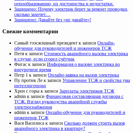
ценообразованию, их достоинства и недостатки.
Защищено: Почему электрик берет за ремонт проводки,
сколько захочет…
Защищено: Давайте без «не давайте»!
Свежие комментарии
Самый тээсжэшный президент
к записи
Онлайн-
обучение для руководителей и инженеров ТСЖ
Петя
к записи
Стоимость аварийного вызова электрика
в случае, если сгорел счётчик
Фигас
к записи
Информация о вызове электрика во
внеурочное время
Петр 1
к записи
Онлайн-заявка на вызов электрика
Пу против Ле
к записи
Управление ТСЖ и свойства ума
интеллигенции
Хрен с горы
к записи
Зарплаты электриков ТСЖ
admin
к записи
Финансовая составляющая договора с
ТСЖ. Взгляд руководства аварийной службы
электроснабжения
admin
к записи
Онлайн-обучение для руководителей и
инженеров ТСЖ
Вася Василиса
к записи
Сколько должен стоить вызов
аварийного электрика в квартиру?