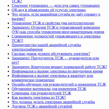
ТСЖ?
Спасение утопающих — дело рук самих утопающих
QR-код в объявлениях об услугах электрика
Что делать, если аварийная служба не даёт справку о
вызове?
Управление ТСЖ и свойства ума интеллигенции
Защищено: Отличия ТСЖ и управляющей компании
(УК) как способа управления многоквартирным домом
Совмещение должностей управляющего и электрика
ТСЖ?!
Преимущества нашей аварийной службы
электроснабжения
Сколько домов должен обслуживать электрик?
Защищено: Председатель ТСЖ — руководитель или
нет?
Защищено: Коррупция мешает нормальной работе ТСЖ?
Информация о вызове электрика во внеурочное время
Информация о вызове электрика в квартиру или
коммерческое помещение
Онлайн-обучение для руководителей и инженеров ТСЖ
Обучающие материалы для инженеров ТСЖ
Семинары для руководителей ТСЖ
Как вызвать электрика из ТСЖ?
Что должны делать электрики аварийной службы
Договор ТСЖ с аварийной службой