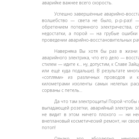
аварийке важнее всего скорость.
Успешно завершённые аварийно-восст
волшебство — света не было, р-р-раз! —
обретением потерянного электричества, с
недостатки, а порой — на грубые ошибки
проведении аварийно-восстановительных ра
Наверняка Вы хотя бы раз в жизни 
аварийного электрика, что его дело — восст
стилем — идите к… ну, допустим, к Славе Зайц
или ещё куда подальше). В результате мн
«соплями» из различных проводов и ка
километрами изоленты самых нелепых рас
сорваны с петель…
Да что там электрощиты! Порой чтобы 
выпадающей розетки, аварийный электрик з
не видит в этом ничего плохого — ни не
внеплановый косметический ремонт, ни свое
потоп!
Однако это абсолютно ненор