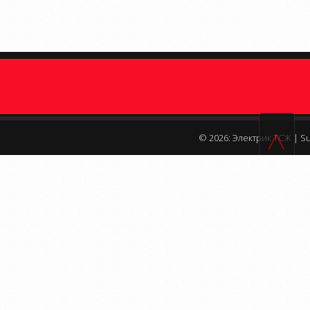
^
© 2026: Электрик ТСЖ
| S